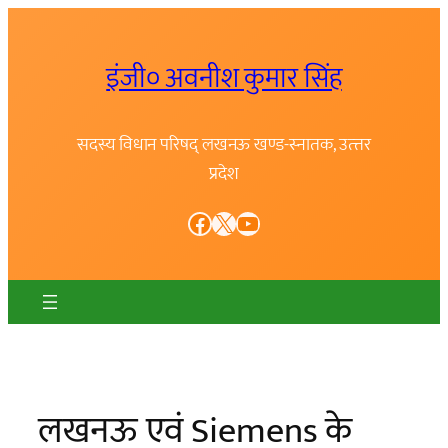
Skip
to
इंजी० अवनीश कुमार सिंह
content
सदस्य विधान परिषद् लखनऊ खण्ड-स्नातक, उत्त्तर
प्रदेश
Facebook
X
YouTube
लखनऊ एवं Siemens के