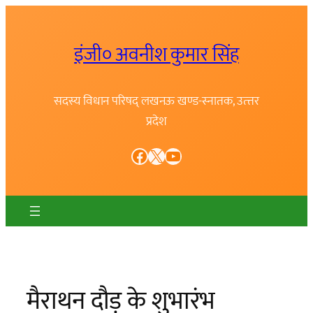
Skip
to
इंजी० अवनीश कुमार सिंह
content
सदस्य विधान परिषद् लखनऊ खण्ड-स्नातक, उत्त्तर
प्रदेश
Facebook
X
YouTube
मैराथन दौड़ के शुभारंभ