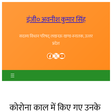
Skip
to
इंजी० अवनीश कुमार सिंह
content
सदस्य विधान परिषद् लखनऊ खण्ड-स्नातक, उत्त्तर
प्रदेश
Facebook
X
YouTube
कोरोना काल में किए गए उनके