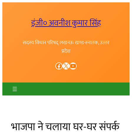
Skip
to
इंजी० अवनीश कुमार सिंह
content
सदस्य विधान परिषद् लखनऊ खण्ड-स्नातक, उत्त्तर
प्रदेश
Facebook
X
YouTube
भाजपा ने चलाया घर-घर संपर्क