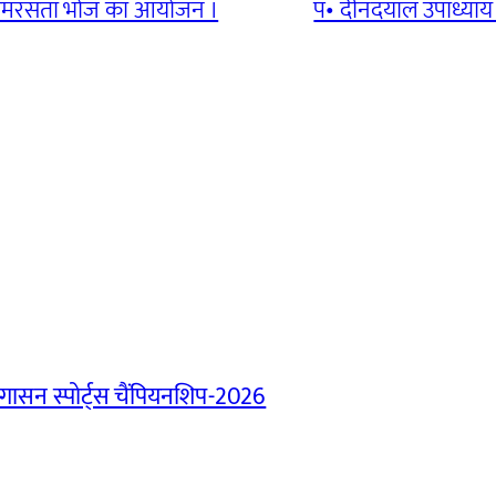
वं समरसता भोज का आयोजन ।
पं• दीनदयाल उपाध्याय 
ासन स्पोर्ट्स चैंपियनशिप-2026