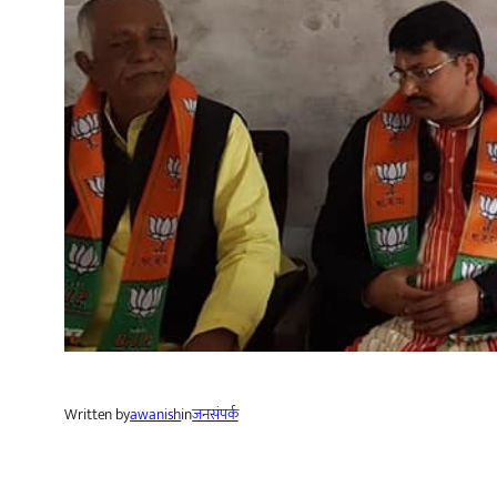
Written by
awanish
in
जनसंपर्क