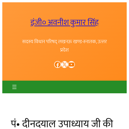
Skip
to
इंजी० अवनीश कुमार सिंह
content
सदस्य विधान परिषद् लखनऊ खण्ड-स्नातक, उत्त्तर
प्रदेश
Facebook
X
YouTube
पं• दीनदयाल उपाध्याय जी की