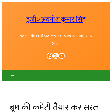
Skip
to
इंजी० अवनीश कुमार सिंह
content
सदस्य विधान परिषद् लखनऊ खण्ड-स्नातक, उत्त्तर
प्रदेश
Facebook
X
YouTube
बूथ की कमेटी तैयार कर सरल