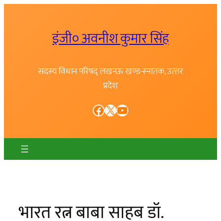
Skip
to
इंजी० अवनीश कुमार सिंह
content
सदस्य विधान परिषद् लखनऊ खण्ड-स्नातक, उत्त्तर
प्रदेश
Facebook
X
YouTube
भारत रत्न बाबा साहब डॉ.