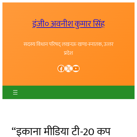
Skip
to
इंजी० अवनीश कुमार सिंह
content
सदस्य विधान परिषद् लखनऊ खण्ड-स्नातक, उत्त्तर
प्रदेश
Facebook
X
YouTube
“इकाना मीडिया टी-20 कप