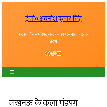
Skip
to
इंजी० अवनीश कुमार सिंह
content
सदस्य विधान परिषद् लखनऊ खण्ड-स्नातक, उत्त्तर
प्रदेश
Facebook
X
YouTube
लखनऊ के कला मंडपम