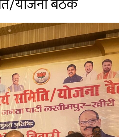
िति/योजना बैठक