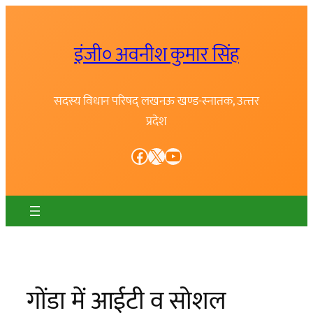
Skip
to
इंजी० अवनीश कुमार सिंह
content
सदस्य विधान परिषद् लखनऊ खण्ड-स्नातक, उत्त्तर
प्रदेश
Facebook
X
YouTube
गोंडा में आईटी व सोशल