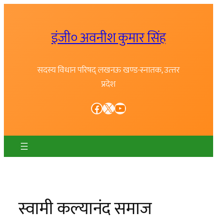
Skip
to
इंजी० अवनीश कुमार सिंह
content
सदस्य विधान परिषद् लखनऊ खण्ड-स्नातक, उत्त्तर
प्रदेश
Facebook
X
YouTube
स्वामी कल्यानंद समाज