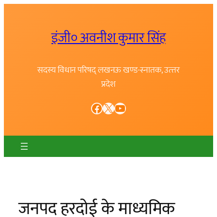
Skip
to
इंजी० अवनीश कुमार सिंह
content
सदस्य विधान परिषद् लखनऊ खण्ड-स्नातक, उत्त्तर
प्रदेश
Facebook
X
YouTube
जनपद हरदोई के माध्यमिक