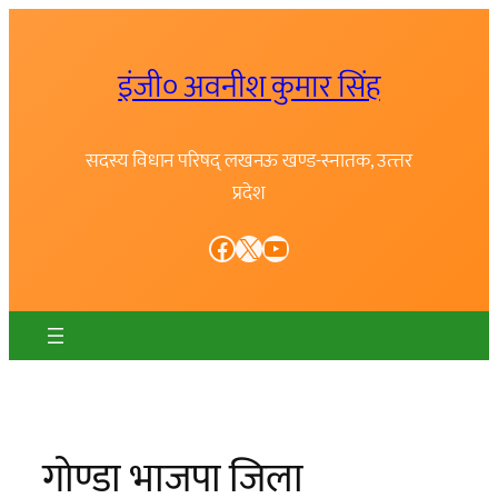
Skip
to
इंजी० अवनीश कुमार सिंह
content
सदस्य विधान परिषद् लखनऊ खण्ड-स्नातक, उत्त्तर
प्रदेश
Facebook
X
YouTube
गोण्डा भाजपा जिला