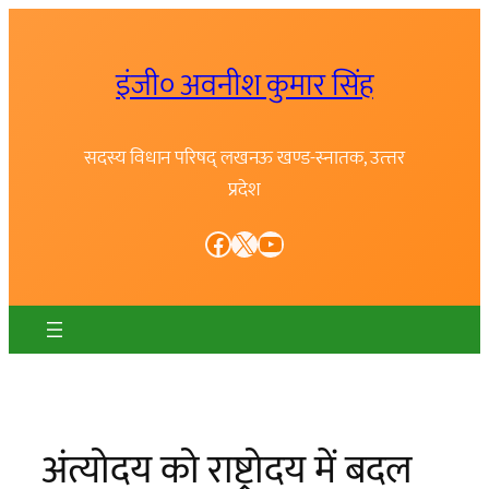
Skip
to
इंजी० अवनीश कुमार सिंह
content
सदस्य विधान परिषद् लखनऊ खण्ड-स्नातक, उत्त्तर
प्रदेश
Facebook
X
YouTube
अंत्योदय को राष्ट्रोदय में बदल