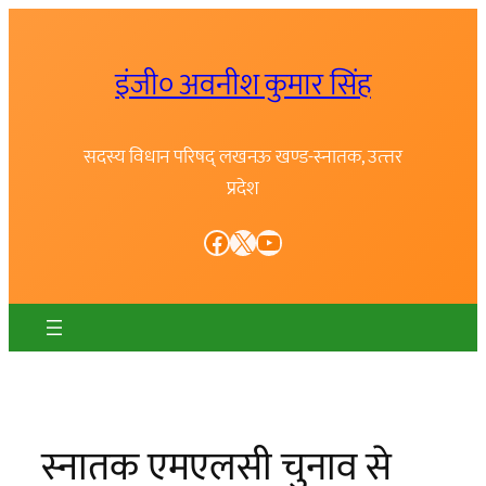
Skip
to
इंजी० अवनीश कुमार सिंह
content
सदस्य विधान परिषद् लखनऊ खण्ड-स्नातक, उत्त्तर
प्रदेश
Facebook
X
YouTube
स्नातक एमएलसी चुनाव से