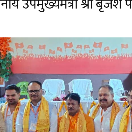
ाननीय उपमुख्यमंत्री श्री बृज