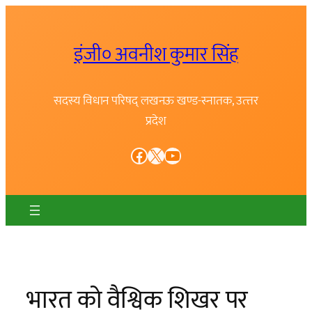
Skip
to
इंजी० अवनीश कुमार सिंह
content
सदस्य विधान परिषद् लखनऊ खण्ड-स्नातक, उत्त्तर
प्रदेश
Facebook
X
YouTube
भारत को वैश्विक शिखर पर