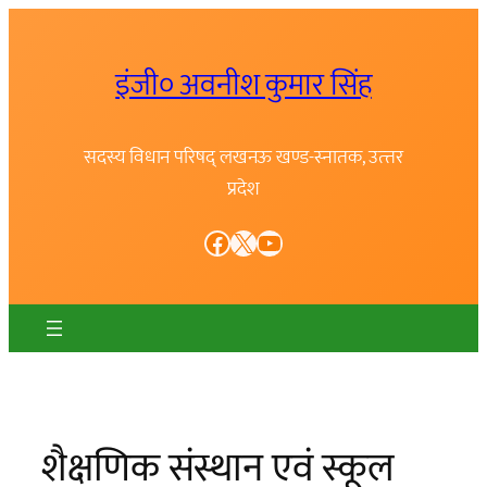
Skip
to
इंजी० अवनीश कुमार सिंह
content
सदस्य विधान परिषद् लखनऊ खण्ड-स्नातक, उत्त्तर
प्रदेश
Facebook
X
YouTube
शैक्षणिक संस्थान एवं स्कूल