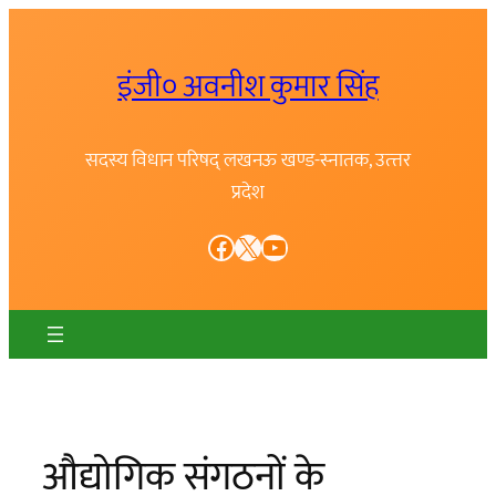
Skip
to
इंजी० अवनीश कुमार सिंह
content
सदस्य विधान परिषद् लखनऊ खण्ड-स्नातक, उत्त्तर
प्रदेश
Facebook
X
YouTube
औद्योगिक संगठनों के