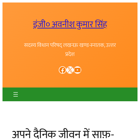
Skip
to
इंजी० अवनीश कुमार सिंह
content
सदस्य विधान परिषद् लखनऊ खण्ड-स्नातक, उत्त्तर
प्रदेश
Facebook
X
YouTube
अपने दैनिक जीवन में साफ़-