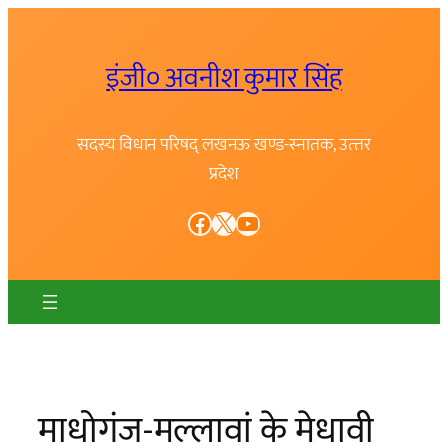
Skip
to
इंजी० अवनीश कुमार सिंह
content
सदस्य विधान परिषद् लखनऊ खण्ड-स्नातक, उत्त्तर
प्रदेश
Facebook
X
YouTube
माधोगंज-मल्लावां के मेधावी