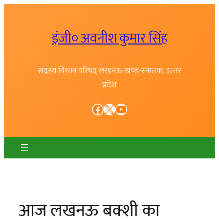
Skip
to
इंजी० अवनीश कुमार सिंह
content
सदस्य विधान परिषद् लखनऊ खण्ड-स्नातक, उत्त्तर
प्रदेश
Facebook
X
YouTube
आज लखनऊ बक्शी का