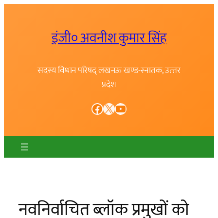
Skip
to
इंजी० अवनीश कुमार सिंह
content
सदस्य विधान परिषद् लखनऊ खण्ड-स्नातक, उत्त्तर
प्रदेश
Facebook
X
YouTube
नवनिर्वाचित ब्लॉक प्रमुखों को