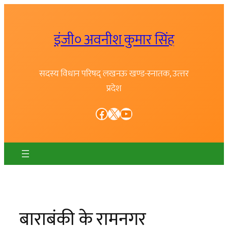
Skip
to
इंजी० अवनीश कुमार सिंह
content
सदस्य विधान परिषद् लखनऊ खण्ड-स्नातक, उत्त्तर
प्रदेश
Facebook
X
YouTube
बाराबंकी के रामनगर