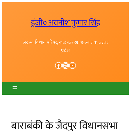
Skip
to
इंजी० अवनीश कुमार सिंह
content
सदस्य विधान परिषद् लखनऊ खण्ड-स्नातक, उत्त्तर
प्रदेश
Facebook
X
YouTube
बाराबंकी के जैदपुर विधानसभा