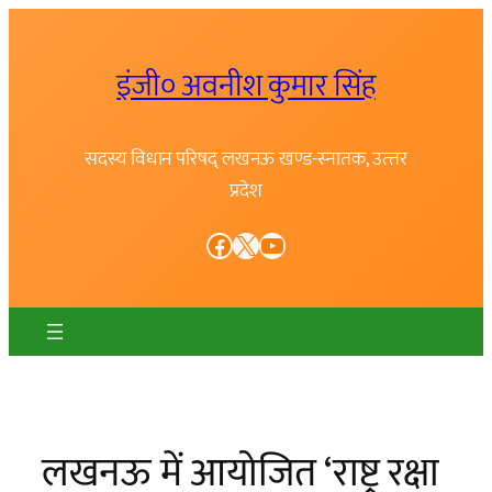
Skip
to
इंजी० अवनीश कुमार सिंह
content
सदस्य विधान परिषद् लखनऊ खण्ड-स्नातक, उत्त्तर
प्रदेश
Facebook
X
YouTube
लखनऊ में आयोजित ‘राष्ट्र रक्षा