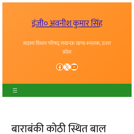
Skip
to
इंजी० अवनीश कुमार सिंह
content
सदस्य विधान परिषद् लखनऊ खण्ड-स्नातक, उत्त्तर
प्रदेश
Facebook
X
YouTube
बाराबंकी कोठी स्थित बाल