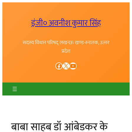
Skip
to
इंजी० अवनीश कुमार सिंह
content
सदस्य विधान परिषद् लखनऊ खण्ड-स्नातक, उत्त्तर
प्रदेश
Facebook
X
YouTube
बाबा साहब डॉ आंबेडकर के