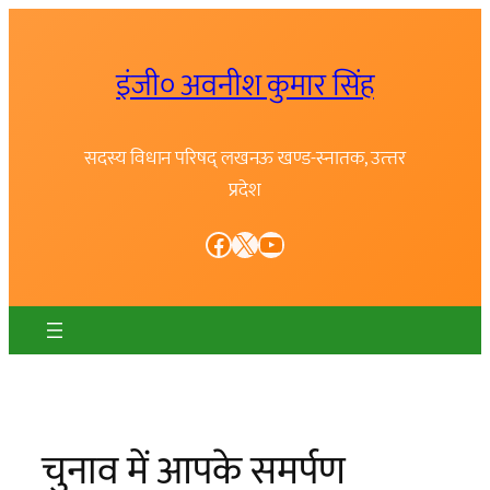
Skip
to
इंजी० अवनीश कुमार सिंह
content
सदस्य विधान परिषद् लखनऊ खण्ड-स्नातक, उत्त्तर
प्रदेश
Facebook
X
YouTube
चुनाव में आपके समर्पण