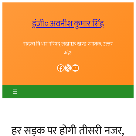
Skip
to
इंजी० अवनीश कुमार सिंह
content
सदस्य विधान परिषद् लखनऊ खण्ड-स्नातक, उत्त्तर
प्रदेश
Facebook
X
YouTube
हर सड़क पर होगी तीसरी नजर,