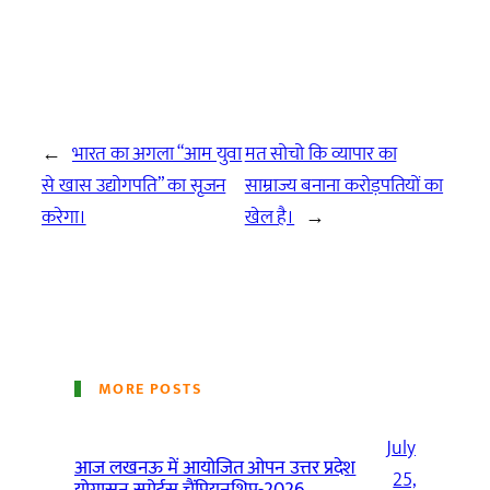
←
भारत का अगला “आम युवा
मत सोचो कि व्यापार का
से खास उद्योगपति” का सृजन
साम्राज्य बनाना करोड़पतियों का
करेगा।
खेल है।
→
MORE POSTS
July
आज लखनऊ में आयोजित ओपन उत्तर प्रदेश
25,
योगासन स्पोर्ट्स चैंपियनशिप-2026