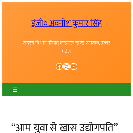
Skip
to
इंजी० अवनीश कुमार सिंह
content
सदस्य विधान परिषद् लखनऊ खण्ड-स्नातक, उत्त्तर
प्रदेश
Facebook
X
YouTube
“आम युवा से खास उद्योगपति”