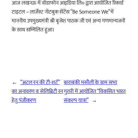
आज लखनऊ में वोडाफोन आइडिया लि० द्वारा आयोजित रिकार्ड
टाइटल – लार्जेस्ट नोटबुक सेंटेंस “Be Someone We” में
माननीय उपमुख्यमंत्री श्री बृजेश पाठक जी एवं अन्य गणमान्यजनों
के साथ सम्मिलित हुआ।
←
“अटल रन की टी-शर्ट”
बाराबंकी मसौली के ग्राम सभा
का अनावरण व सेलिब्रिटी रन
गुरारी में आयोजित “विकसित भारत
हेतु पंजीकरण
संकल्प यात्रा”
→