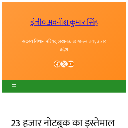
Skip
to
इंजी० अवनीश कुमार सिंह
content
सदस्य विधान परिषद् लखनऊ खण्ड-स्नातक, उत्त्तर
प्रदेश
Facebook
X
YouTube
23 हजार नोटबुक का इस्तेमाल