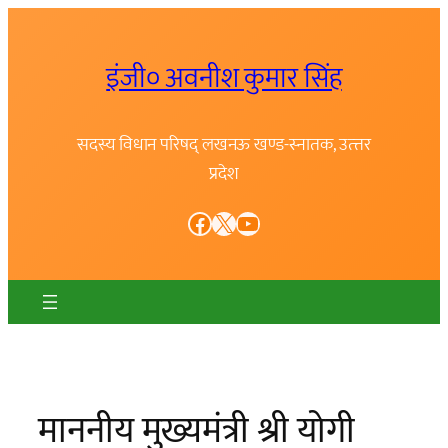
Skip
to
इंजी० अवनीश कुमार सिंह
content
सदस्य विधान परिषद् लखनऊ खण्ड-स्नातक, उत्त्तर
प्रदेश
Facebook
X
YouTube
माननीय मुख्यमंत्री श्री योगी