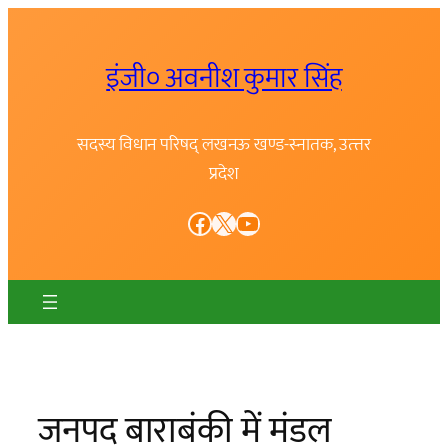
Skip
to
इंजी० अवनीश कुमार सिंह
content
सदस्य विधान परिषद् लखनऊ खण्ड-स्नातक, उत्त्तर
प्रदेश
Facebook
X
YouTube
जनपद बाराबंकी में मंडल