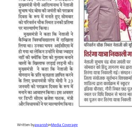
Written by
awanish
in
Media Coverage